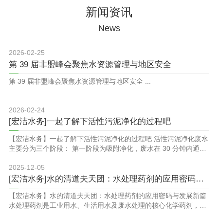
漂洗废水中稀有金属回收漂
上，在设备系统中水箱均设
新闻资讯
洗水循环利用废水零排放系
有液位控制系统、水泵均设
统。宏洁水务在满足用户用
有压力保护装置、在线水质
News
水标准的基础上，在设备系
检测控制仪表、电气采用
统中水箱均设有液位控制系
PLC可编程控制器，真正做
统、水泵均设有压力保护装
到了无人职守，同时在工艺
2026-02-25
置、在线水质检测控制仪
选材上采用推荐和客户要求
第 39 届非盟峰会聚焦水资源管理与地区安全
表、电气...
的方...
第 39 届非盟峰会聚焦水资源管理与地区安全 ...
2026-02-24
[宏洁水务]一起了解下活性污泥净化的过程吧
【宏洁水务】一起了解下活性污泥净化的过程吧 活性污泥净化废水
主要分为三个阶段： 第一阶段为吸附净化，废水在 30 分钟内通过
活性污泥快速吸附，BOD₅去除率可达 70%，同时伴随少量氧化作
2025-12-05
用。 第二阶段为氧化分解，进一步降解前阶段吸附与吸收的有机
物，并继续吸附残留溶解性物质。 第三阶段为泥水分离，活性污泥
[宏洁水务]水的清道夫天团：水处理药剂的应用密码与发展新篇
在二沉池完成沉淀分离。微生物通过合成与分解代谢去除有机物，
【宏洁水务】水的清道夫天团：水处理药剂的应用密码与发展新篇
二者产物不同。
水处理药剂是工业用水、生活用水及废水处理的核心化学药剂，能
实现控制水垢污泥形成、减少泡沫、减缓材料腐蚀、去除悬浮固体