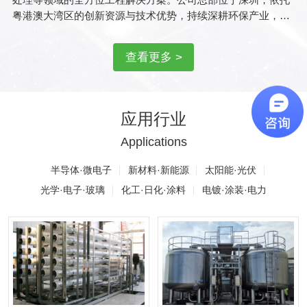
粤港澳大湾区的创新资源与技术优势，持续深耕环保产业，以
科技驱动绿色发展，助力实现生态与经济的和谐共赢。
公司核心业务领域
查看更多 >
☆纯水系统☆：涵盖工业超纯水、医药纯化水、电子级高纯水
等定制化解决方案，应用于电子半导体、生物制药、食品饮料
等行业，确保水质安全稳定，满足严苛生产需求。
☆废水处理☆：提供工业废水（含高难度废水）、生活污水、
应用行业
中水回用等处理技术，通过膜分离、生化处理、高级氧化等工
Applications
艺，实现废水达标排放与资源化利用。
☆废气治理☆：针对 VOCs（挥发性有机物）、酸碱废气、粉
半导体·微电子
新材料·新能源
太阳能·光伏
尘等污染物，设计高效净化系统，结合吸附、催化燃烧、生物
降解等技术，助力企业实现环保合规与清洁生产。
光学·电子·玻璃
化工·日化·涂料
电镀·涂装·电力