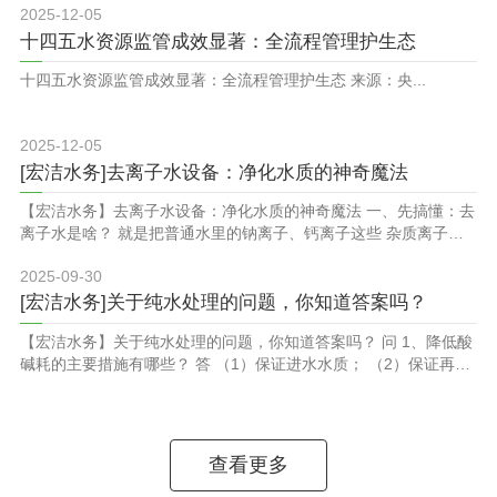
2025-12-05
与有毒物质、除臭脱色、软化水质等关键作用。 随着全球用水量急
剧攀升，各国环保法规日益严格，高效水处理药剂的市场需求持续
十四五水资源监管成效显著：全流程管理护生态
激增。在我国，水资源危机愈发严峻，但水处理药剂的生产能力不
十四五水资源监管成效显著：全流程管理护生态 来源：央...
足、质量稳定性欠佳，加快这一环保材料产业...
2025-12-05
[宏洁水务]去离子水设备：净化水质的神奇魔法
【宏洁水务】去离子水设备：净化水质的神奇魔法 一、先搞懂：去
离子水是啥？​ 就是把普通水里的钠离子、钙离子这些 杂质离子去
掉，水就变纯了--最直观的变化是，电导率变低、电阻率变高（俩
2025-09-30
数是反过来的）。​ 二、设备咋干活？3 种核心办法​ 离子交换树脂
法：靠树脂 &ldquo;吸附&rdquo; 水里的阴阳离子，早期常用，但
[宏洁水务]关于纯水处理的问题，你知道答案吗？
树脂容易被有机物污染，得定期维护。​ 反渗透法：用一张反渗透
【宏洁水务】关于纯水处理的问题，你知道答案吗？ 问 1、降低酸
膜，加压后...
碱耗的主要措施有哪些？ 答 （1）保证进水水质； （2）保证再生
质量，延长制水量的周期； （3）保证再生液的质量、纯度，严格
控制再生操作规程； （4）保证设备运行安全、可靠、正常。 问
2、胶体能存在于水中的稳定性原因有哪些？ 答 (1)胶体表面带电；
(2)胶体表面有水位层； (3)胶体表面吸附某些促使...
查看更多