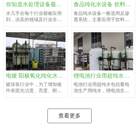
你知道水处理设备最常应用于哪些行业吗?
食品纯化水设备 饮料纯水设备 纯净水制水设备 深圳厂家
水几乎在每个行业都被应用
食品纯水设备一般选用反渗
到，涉及的领域及行业非常
透系统，主要应用于饮料、
广泛，所以水处理设备的涉
酿酒、奶制品、发酵、食品
及领域及应用行业也相当广
加工等行业，对水质的要求
泛。下面就给大家介绍一
通常需要用到预处理净水或
下！ 1 ※【电力行业用水】
纯净水,电导率通常在
热力、火力发电厂矿企业、
10uS/cm以下。宏洁水务在
中、低压锅炉动力、给水系
满足用户用水标准的基础
统。 主要用途：电厂、工厂
上，在设备系统中水箱均设
高低压锅炉，空调、冷库等
有液位控制系统、水泵均设
循环用水。微电子产品生产
电镀 阳极氧化纯化水设备 反渗透设备 纯水设备厂家深圳排行
有压力保护装置、在线水质
锂电池行业用超纯水设备 超纯水制水机 纯水设备 EDI去离子
用高纯水，半导体、显像管
检测控制仪表、电气采用
镀涂装行业中，为了增加镀
电池行业用超纯水包括蓄电
用高纯水，电脑电路板等集
PLC可编程控制器，真正做
件表面光洁度、亮度、附着
池生产用纯水，锂电池生产
成电路用水，太阳能电池、
到了无人职守，同时在工艺
力，电镀液的配制需要用电
用纯水，太阳能电池生产用
干式电池用水。 2 ※【化工
选材上采用推荐和客户要求
导率在15uS/cm以下的纯
纯水，蓄电池格板用纯水。
行业用水】 化...
的方法，使设备与其它同类
水，另外在镀件漂洗时也需
电池中电解液的配备对纯水
产品相比较，具有...
用电导率在10uS/cm以下纯
要求严格,通常要求水的电导
查看更多
水来清洗，电镀行业水处理
率在0.1us/cm（电阻值在10
系统包括电镀前电镀液配制
兆欧姆）以上。 宏洁水务在
需要的纯水处理系统、电镀
满足用户用水标准的基础