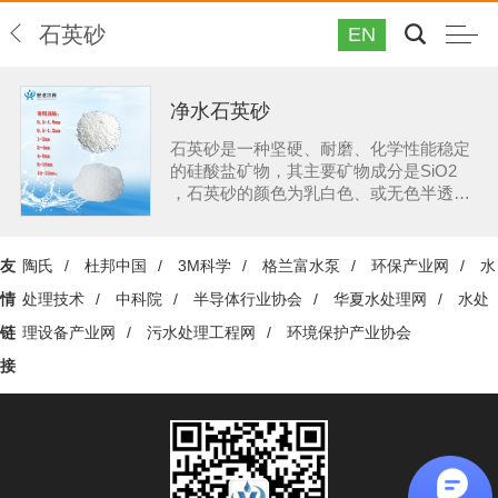
石英砂
EN
净水石英砂
石英砂是一种坚硬、耐磨、化学性能稳定
的硅酸盐矿物，其主要矿物成分是SiO2
，石英砂的颜色为乳白色、或无色半透明
状，硬度7，性脆无解理，贝壳状断口，
油脂光泽，密度为2.65，堆积密度（1-20
目为1.6~1.8），20-200目为1.5，其化
友
陶氏
/
杜邦中国
/
3M科学
/
格兰富水泵
/
环保产业网
/
水
学、热学和机械性能具有明显的异向性，
情
处理技术
/
中科院
/
半导体行业协会
/
华夏水处理网
/
水处
不溶于酸，微溶于KOH溶液，熔点
1750℃。
链
理设备产业网
/
污水处理工程网
/
环境保护产业协会
接