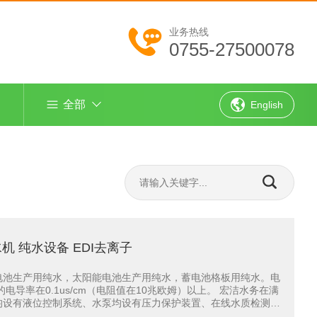
业务热线
0755-27500078
全部
English
 纯水设备 EDI去离子
电池生产用纯水，太阳能电池生产用纯水，蓄电池格板用纯水。电
导率在0.1us/cm（电阻值在10兆欧姆）以上。 宏洁水务在满
均设有液位控制系统、水泵均设有压力保护装置、在线水质检测控
了无人职守，同时在工艺选材上采用推荐和客户要求的方...