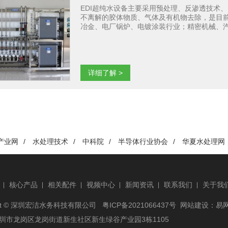
EDI超纯水设备主要采用预处理、反渗透技术
不离解的胶体物质、气体及有机物去除，是目
冶金、电厂锅炉、电镀涂装行业；精密机械、
详细了解 >
产业网
/
水处理技术
/
中科院
/
半导体行业协会
/
华夏水处理网
核心产品
相关配件
视频中心
新闻资讯
联系我们
关于我
ight © 深圳宏洁水务科技有限公司
粤ICP备2021066437号
网站建设
：
易
圳市龙岗区龙岗街道新生社区新生绿谷产业园3栋1105