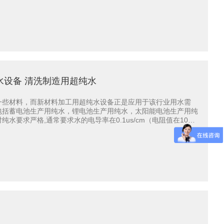
水设备 清洗制造用超纯水
一些材料，而新材料加工用超纯水设备正是应用于该行业用水需
包括蓄电池生产用纯水，锂电池生产用纯水，太阳能电池生产用纯
要求严格,通常要求水的电导率在0.1us/cm（电阻值在10兆
基础上，在设备系统中水箱均设有液位控制系统、水泵均设有压...