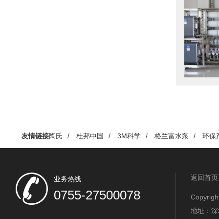
友情链接
陶氏
/
杜邦中国
/
3M科学
/
格兰富水泵
/
环保
返回首页
业务热线
0755-27500078
Copyr
地址：深