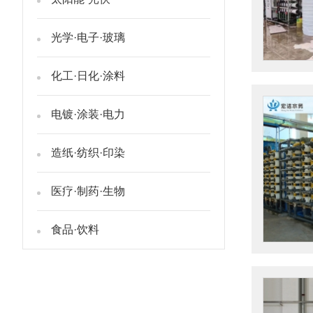
光学·电子·玻璃
化工·日化·涂料
电镀·涂装·电力
造纸·纺织·印染
医疗·制药·生物
食品·饮料