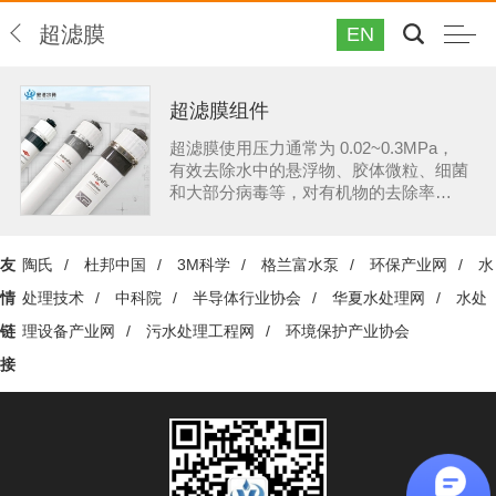
超滤膜
EN
超滤膜组件
超滤膜使用压力通常为 0.02~0.3MPa，
有效去除水中的悬浮物、胶体微粒、细菌
和大部分病毒等，对有机物的去除率
为 20~60%，对小分子有机物和无机离子
几乎不截留。目前在饮用水、工业用水处
理、饮料、环保、化工、冶金、食品等行
友
陶氏
/
杜邦中国
/
3M科学
/
格兰富水泵
/
环保产业网
/
水
业已得到广泛应用，尤其在海水淡化、纯
情
处理技术
/
中科院
/
半导体行业协会
/
华夏水处理网
/
水处
水、 超纯水等生产领域中作为反渗透膜
系统的预处理手段，可以确保反渗透膜及
链
理设备产业网
/
污水处理工程网
/
环境保护产业协会
后续设备的稳定运行。
接