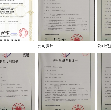
公司资质
公司资