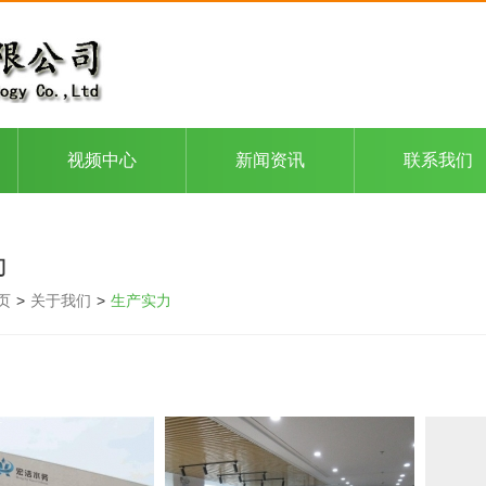
视频中心
新闻资讯
联系我们
力
页
>
关于我们
>
生产实力