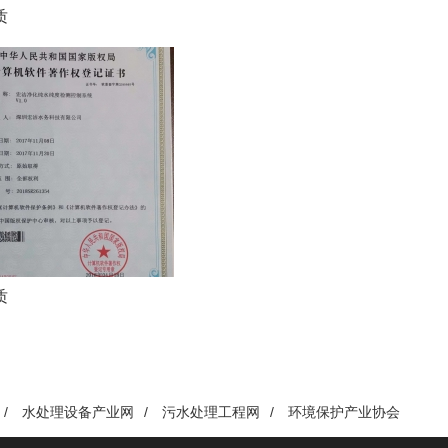
质
质
/
水处理设备产业网
/
污水处理工程网
/
环境保护产业协会