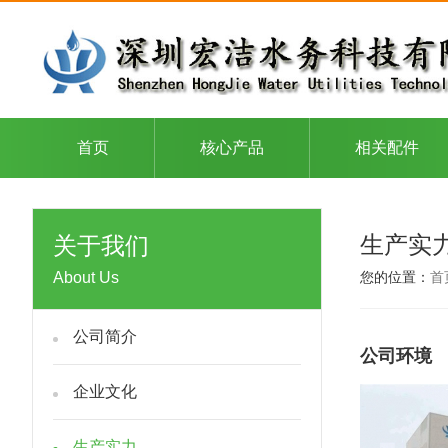
首页
核心产品
相关配件
生产实
关于我们
About Us
您的位置：
首
公司简介
公司环境
企业文化
生产实力